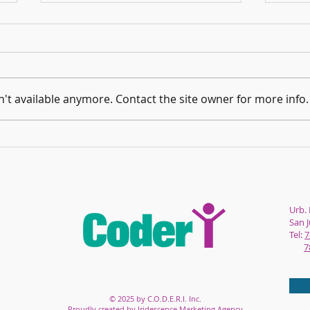
¡Llegó 
't available anymore. Contact the site owner for more info.
Las Navidades más largas del Mundo
Urb. 
San 
Tel:
7
7
© 2025 by C.O.D.E.R.I. Inc.
Proudly created by
Iridescence Marketing Agency