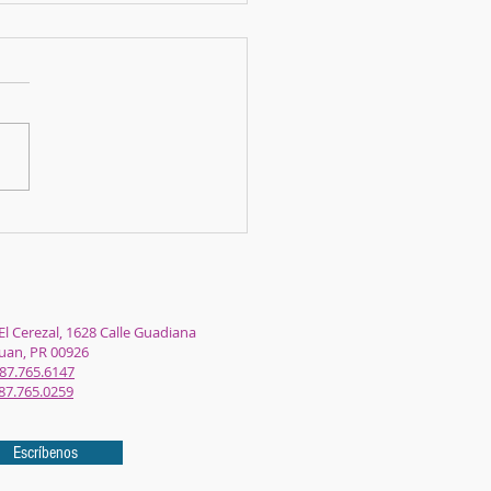
la Navidad!
El Cerezal, 1628 Calle Guadiana
Juan, PR 00926
87.765.6147
87.765.0259
Escríbenos