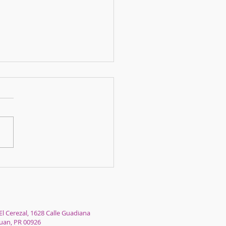
la Navidad!
El Cerezal, 1628 Calle Guadiana
Juan, PR 00926