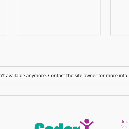
¡Llegó 
't available anymore. Contact the site owner for more info.
Las Navidades más largas del Mundo
Urb. 
San 