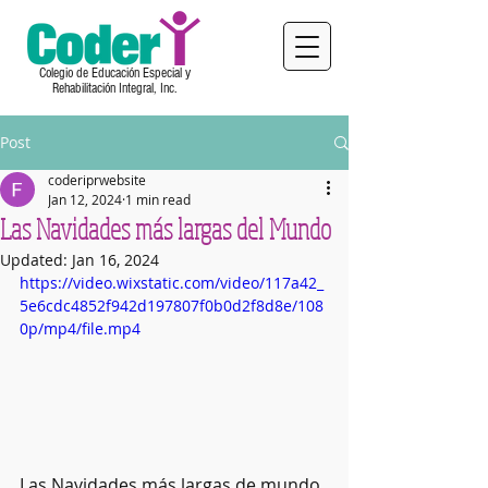
Colegio de Educación Especial y
Rehabilitación Integral, Inc.
Post
coderiprwebsite
Jan 12, 2024
1 min read
Las Navidades más largas del Mundo
Updated:
Jan 16, 2024
https://video.wixstatic.com/video/117a42_
5e6cdc4852f942d197807f0b0d2f8d8e/108
0p/mp4/file.mp4
Las Navidades más largas de mundo 