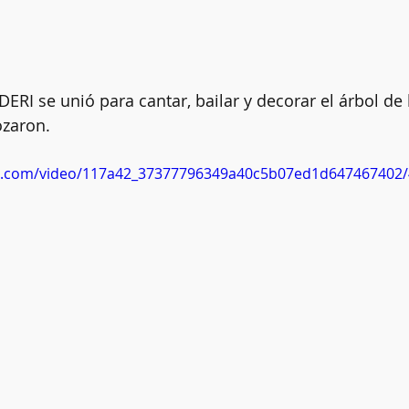
ERI se unió para cantar, bailar y decorar el árbol de l
ozaron.
tic.com/video/117a42_37377796349a40c5b07ed1d647467402/