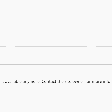
¡Llegó 
't available anymore. Contact the site owner for more info.
Las Navidades más largas del Mundo