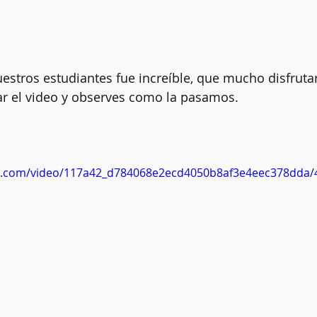
uestros estudiantes fue increíble, que mucho disfruta
ar el video y observes como la pasamos. 
tic.com/video/117a42_d784068e2ecd4050b8af3e4eec378dda/