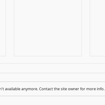
¡Llegó 
't available anymore. Contact the site owner for more info.
Las Navidades más largas del Mundo