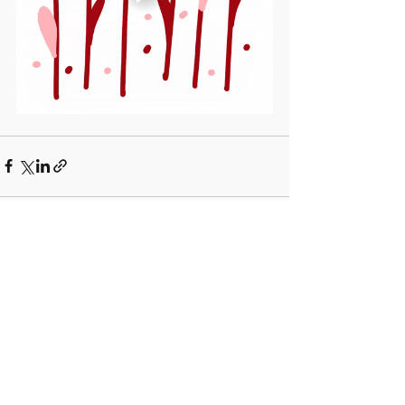
Comments
Commenting on this post isn't
available anymore. Contact the
site owner for more info.