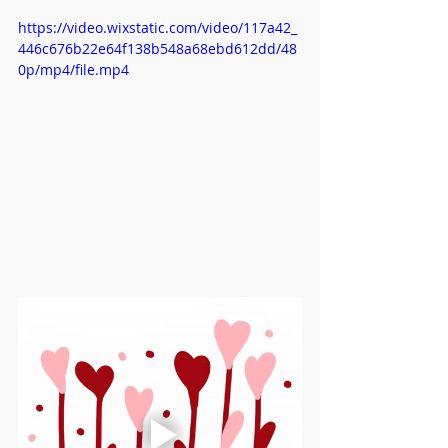
https://video.wixstatic.com/video/117a42_
446c676b22e64f138b548a68ebd612dd/48
0p/mp4/file.mp4