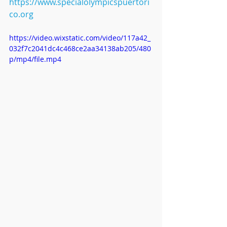
https://www.specialolympicspuertori
co.org
https://video.wixstatic.com/video/117a42_
032f7c2041dc4c468ce2aa34138ab205/480
p/mp4/file.mp4